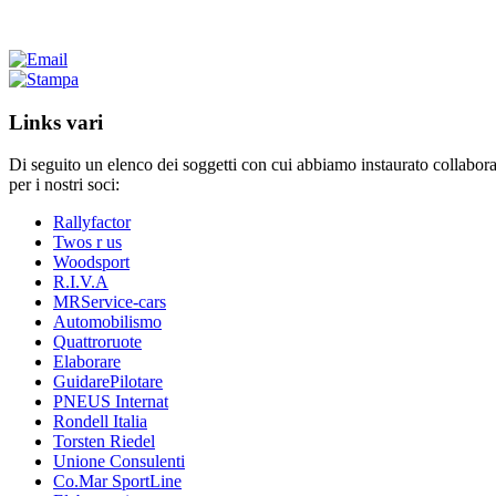
Links vari
Di seguito un elenco dei soggetti con cui abbiamo instaurato collaborazi
per i nostri soci:
Rallyfactor
Twos r us
Woodsport
R.I.V.A
MRService-cars
Automobilismo
Quattroruote
Elaborare
GuidarePilotare
PNEUS Internat
Rondell Italia
Torsten Riedel
Unione Consulenti
Co.Mar SportLine